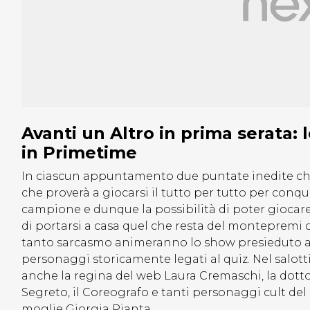
Avanti un Altro in prima serata:
in Primetime
In ciascun appuntamento due puntate inedite che p
che proverà a giocarsi il tutto per tutto per conqui
campione e dunque la possibilità di poter giocar
di portarsi a casa quel che resta del montepremi
tanto sarcasmo animeranno lo show presieduto a
personaggi storicamente legati al quiz. Nel salot
anche la regina del web Laura Cremaschi, la dottor
Segreto, il Coreografo e tanti personaggi cult de
moglie Giorgia Pianta.