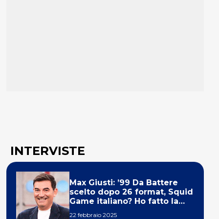
INTERVISTE
Max Giusti: ’99 Da Battere
scelto dopo 26 format, Squid
Game italiano? Ho fatto la
ola!’
22 febbraio 2025