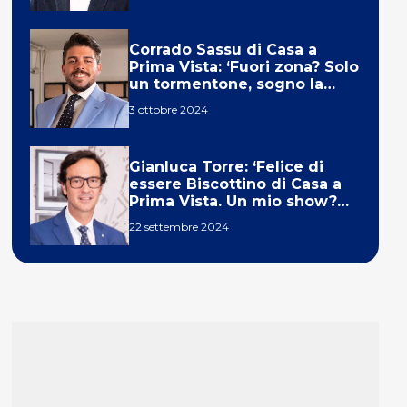
Corrado Sassu di Casa a
Prima Vista: ‘Fuori zona? Solo
un tormentone, sogno la
telecronaca di F1’
3 ottobre 2024
Gianluca Torre: ‘Felice di
essere Biscottino di Casa a
Prima Vista. Un mio show?
Un sogno’
22 settembre 2024