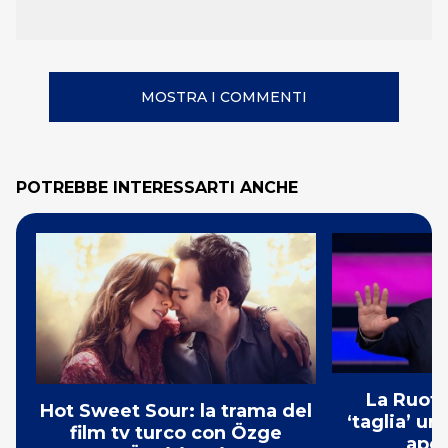
MOSTRA I COMMENTI
POTREBBE INTERESSARTI ANCHE
La Ruota
Hot Sweet Sour: la trama del
‘taglia’ un
film tv turco con Özge
aper