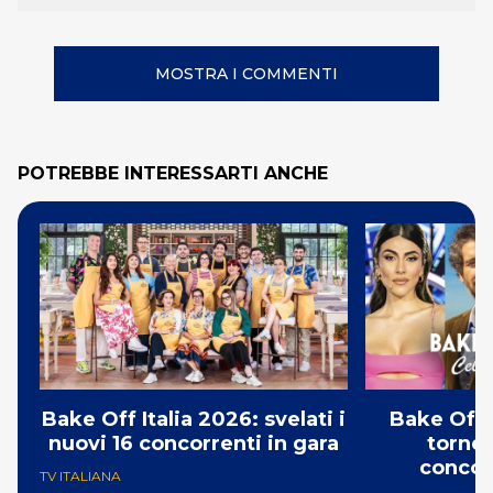
MOSTRA I COMMENTI
POTREBBE INTERESSARTI ANCHE
Bake Off Italia 2026: svelati i
Bake Off 
nuovi 16 concorrenti in gara
torneo
concor
TV ITALIANA