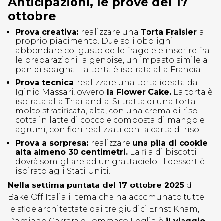
Anticipazioni, le prove del 17
ottobre
Prova creativa:
realizzare una
Torta Fraisier
a
proprio piacimento. Due soli obblighi:
abbondare col gusto delle fragole e inserire fra
le preparazioni la genoise, un impasto simile al
pan di spagna. La torta è ispirata alla Francia
Prova tecnica
: realizzare una torta ideata da
Iginio Massari, ovvero
la Flower Cake.
La torta è
ispirata alla Thailandia. Si tratta di una torta
molto stratificata, alta, con una crema di riso
cotta in latte di cocco e composta di mango e
agrumi, con fiori realizzati con la carta di riso.
Prova a sorpresa:
realizzare
una pila di cookie
alta almeno 30 centimetri.
La fila di biscotti
dovrà somigliare ad un grattacielo. Il dessert è
ispirato agli Stati Uniti.
Nella settima puntata del 17 ottobre 2025
di
Bake Off Italia il tema che ha accomunato tutte
le sfide architettate dai tre giudici Ernst Knam,
Damiano Carrara e Tommaso Foglia è
il viaggio