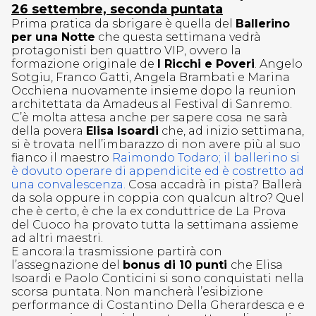
26 settembre, seconda puntata
Prima pratica da sbrigare è quella del
Ballerino
per una Notte
che questa settimana vedrà
protagonisti ben quattro VIP, ovvero la
formazione originale de
I Ricchi e Poveri
. Angelo
Sotgiu, Franco Gatti, Angela Brambati e Marina
Occhiena nuovamente insieme dopo la reunion
architettata da Amadeus al Festival di Sanremo.
C’è molta attesa anche per sapere cosa ne sarà
della povera
Elisa Isoardi
che, ad inizio settimana,
si è trovata nell’imbarazzo di non avere più al suo
fianco il maestro
Raimondo Todaro; il ballerino si
è dovuto operare di appendicite ed è costretto ad
una convalescenza.
Cosa accadrà in pista? Ballerà
da sola oppure in coppia con qualcun altro? Quel
che è certo, è che la ex conduttrice de La Prova
del Cuoco ha provato tutta la settimana assieme
ad altri maestri.
E ancora:la trasmissione partirà con
l’assegnazione del
bonus di 10 punti
che Elisa
Isoardi e Paolo Conticini si sono conquistati nella
scorsa puntata. Non mancherà l’esibizione
performance di Costantino Della Gherardesca e e