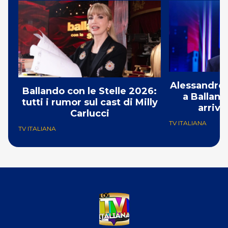
Alessandro 
Ballando con le Stelle 2026:
a Balland
tutti i rumor sul cast di Milly
arriva
Carlucci
TV ITALIANA
TV ITALIANA