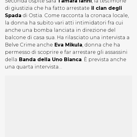
Seconda ospite sarà
Tamara Ianni
, la testimone
di giustizia che ha fatto arrestate
il clan degli
Spada
di Ostia. Come racconta la cronaca locale,
la donna ha subito vari atti intimidatori fra cui
anche una bomba lanciata in direzione del
balcone di casa sua. Ha rilasciato una intervista a
Belve Crime anche
Eva Mikula
, donna che ha
permesso di scoprire e far arrestare gli assassini
della
Banda della Uno Bianca
. È prevista anche
una quarta intervista…