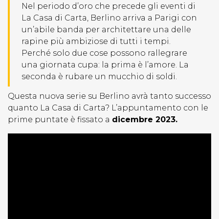
Nel periodo d’oro che precede gli eventi di
La Casa di Carta, Berlino arriva a Parigi con
un’abile banda per architettare una delle
rapine più ambiziose di tutti i tempi.
Perché solo due cose possono rallegrare
una giornata cupa: la prima è l’amore. La
seconda è rubare un mucchio di soldi.
Questa nuova serie su Berlino avrà tanto successo
quanto La Casa di Carta? L’appuntamento con le
prime puntate è fissato a
dicembre 2023.