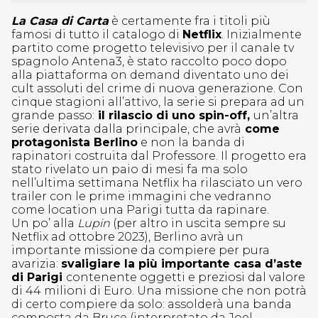
La Casa di Carta
è certamente fra i titoli più
famosi di tutto il catalogo di
Netflix
. Inizialmente
partito come progetto televisivo per il canale tv
spagnolo Antena3, è stato raccolto poco dopo
alla piattaforma on demand diventato uno dei
cult assoluti del crime di nuova generazione. Con
cinque stagioni all’attivo, la serie si prepara ad un
grande passo:
il rilascio di uno spin-off,
un’altra
serie derivata dalla principale, che avrà
come
protagonista Berlino
e non la banda di
rapinatori costruita dal Professore. Il progetto era
stato rivelato un paio di mesi fa ma solo
nell’ultima settimana Netflix ha rilasciato un vero
trailer con le prime immagini che vedranno
come location una Parigi tutta da rapinare.
Un po’ alla
Lupin
(per altro in uscita sempre su
Netflix ad ottobre 2023), Berlino avrà un
importante missione da compiere per pura
avarizia:
svaligiare la più importante casa d’aste
di Parigi
contenente oggetti e preziosi dal valore
di 44 milioni di Euro. Una missione che non potrà
di certo compiere da solo: assolderà una banda
composta da Bruce (interpretato da Joel