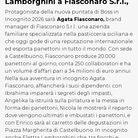
Lamborghini a Fiasconaro S.r.l.,
Protagonista della nuova puntata di Boss in
Incognito 2026 sarà
Agata Fiasconaro,
brand
manager di Fiasconaro S.r.l.: una azienda
familiare specializzata nella pasticceria siciliana e
che oggi gode di una reputazione internazionale
ed esporta panettoni in tutto il mondo. Con sede
a Castelbuono, Fiasconaro produce 20.000
panettoni al giorno, conta 250 collaboratori e ha
un volume d’affari pari a 34 milioni di euro annui.
Nella sua avventura in incognito Agata
Fiasconaro, affiancherà i suoi dipendenti: con
Ibrahima imparerà i segreti degli impasti,
Angelika la istruirà sulla pirlatura e la messa in
forma dei panettoni, Nicola le mostrerà il reparto
dove vengono ultimati e imbustati i panettoni, e
con Enrico sarà al carretto delle degustazioni in
Piazza Margherita di Castelbuono. In incognito
anche Elettra Lamborghini che, tra fiocchi e