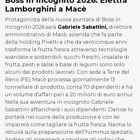
Boss In Incognito 2026: Elettra
Lamborghini a Macè
Protagonista della nuova puntata di Boss in
Incognito 2026 sarà
Gabriele Sabattini,
direttore
amministrativo di Macè, azienda che fa parte
della holding Pivetti e che da venticinque anni
trasforma la frutta fresca attraverso tecnologie
avanzate e sostenibili: succhi freschi, insalate di
frutta, pesti e salse a base di legumi sono solo
alcuni dei prodotti lavorati. Con sede a Terre del
Reno (FE), Macè processa giornalmente 13
tonnellate di prodotto, conta 70 dipendenti e ha
un volume d’affari pari a 20 milioni di euro annui.
Nella sua avventura in incognito Gabriele
Sabattini affiancherà i suoi dipendenti: Denise lo
porterà nel cuore della produzione e con lei
imparerà come tagliare la frutta fresca, Naima lo
istruirà sulla preparazione dell’hummus speziato,
Andrea gli insegnerà a smistare gli ordini che