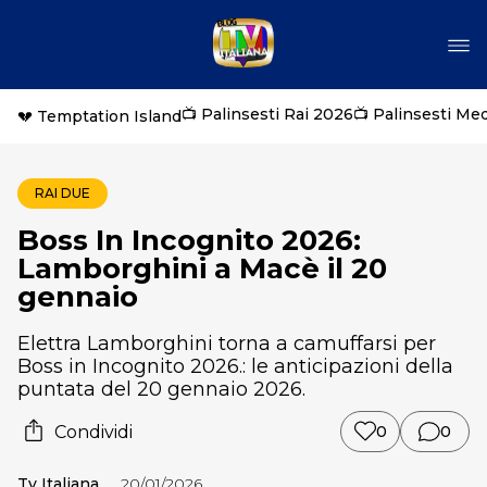
📺 Palinsesti Rai 2026
📺 Palinsesti Me
💔 Temptation Island
RAI DUE
Boss In Incognito 2026:
Lamborghini a Macè il 20
gennaio
Elettra Lamborghini torna a camuffarsi per
Boss in Incognito 2026.: le anticipazioni della
puntata del 20 gennaio 2026.
Condividi
0
0
Tv Italiana
20/01/2026