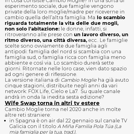
In cosa consiste Cambio Moglie? In una sorta di
esperimento sociale, due famiglie vengono
private della loro moglie/madre per riceverne in
cambio quella dell’altra famiglia. Ma
lo scambio
riguarda totalmente la vita delle due mogli,
non solo l’abitazione:
le donne, infatti, si
ritroveranno alle prese con
un lavoro diverso, un
ritmo diverso, una città diversa,
ecc.. Le famiglie
scelte sono ovviamente due famiglia agli
antipodi: famiglia del nord si scambia con una
famiglia sud, o famiglia ricca con famiglia meno
abbiente e così via. Lo scambio durerà sette
giorni. Ritornate nelle loro case, vien dato spazio
ad ogni genere di riflessione.
La versione italiana di
Cambio Moglie
ha già avuto
cinque stagioni, distribuite negli anni da vari
network: FOX Life, Cielo e La7. Su quale canale
andrà in onda la inedita sesta edizione?
Wife Swap torna in altri tv estere
Cambio Moglie torna nel 2020 anche in molte
altre reti straniere:
in Spagna è on air dal 22 gennaio sul canale TV
Galicia con il titolo
A Miña Familia Pola Túa (La
mia famiglia per la tua, trad.).