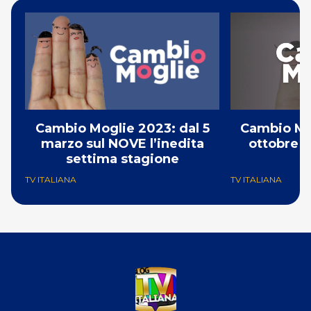
Cambio Moglie 2023: dal 5
Cambio Mog
marzo sul NOVE l’inedita
ottobre s
settima stagione
e
TV ITALIANA
TV ITALIANA