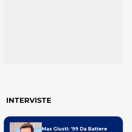
INTERVISTE
Max Giusti: ’99 Da Battere