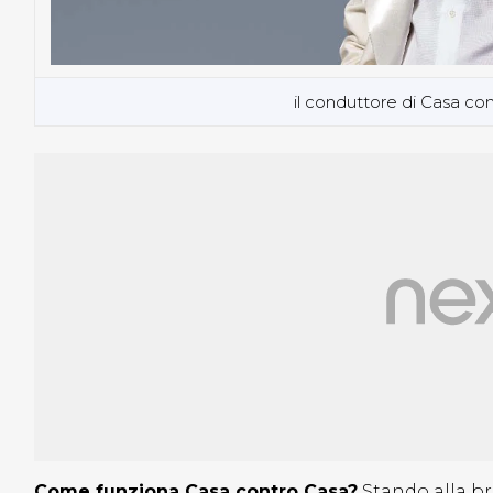
il conduttore di Casa co
Come funziona Casa contro Casa?
Stando alla br