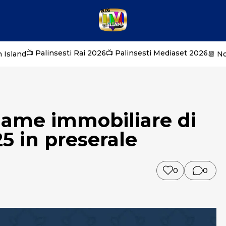
📺 Palinsesti Rai 2026
📺 Palinsesti Mediaset 2026
 Island
📆 N
 game immobiliare di
5 in preserale
0
0