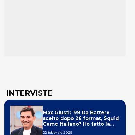
INTERVISTE
Max Giusti: ’99 Da Battere
scelto dopo 26 format, Squid
Game italiano? Ho fatto la
ola!’
22 febbraio 2025