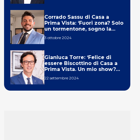
Corrado Sassu di Casa a
Prima Vista: ‘Fuori zona? Solo
un tormentone, sogno la
telecronaca di F1’
3 ottobre 2024
Gianluca Torre: ‘Felice di
essere Biscottino di Casa a
Prima Vista. Un mio show?
Un sogno’
22 settembre 2024