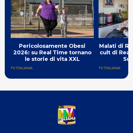
Pericolosamente Obesi
Malati di Ri
2026: su Real Time tornano
cult di Real
le storie di vita XXL
Su
TV ITALIANA
TV ITALIANA