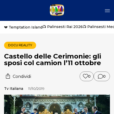
📺 Palinsesti Rai 2026
📺 Palinsesti Me
💔 Temptation Island
DOCU REALITY
Castello delle Cerimonie: gli
sposi col camion l’11 ottobre
Condividi
0
0
Tv Italiana
11/10/2019