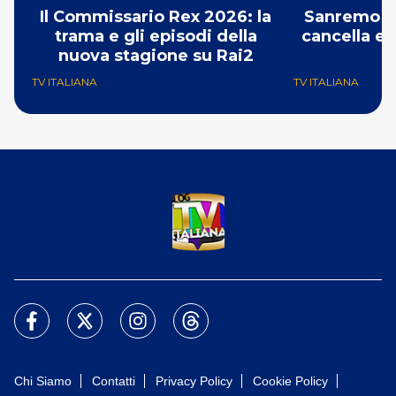
Il Commissario Rex 2026: la
Sanremo 2
trama e gli episodi della
cancella e 
nuova stagione su Rai2
G
TV ITALIANA
TV ITALIANA
Chi Siamo
Contatti
Privacy Policy
Cookie Policy