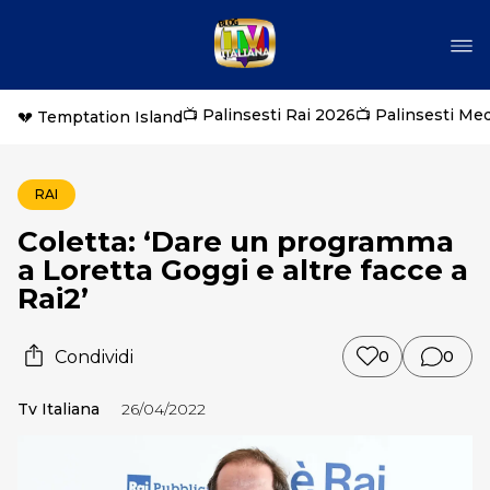
📺 Palinsesti Rai 2026
📺 Palinsesti Me
💔 Temptation Island
RAI
Coletta: ‘Dare un programma
a Loretta Goggi e altre facce a
Rai2’
Condividi
0
0
Tv Italiana
26/04/2022