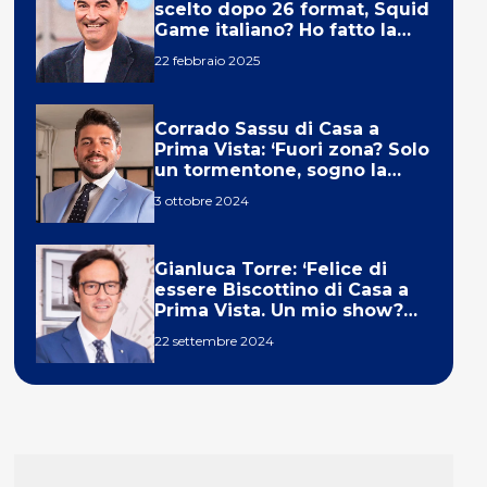
scelto dopo 26 format, Squid
Game italiano? Ho fatto la
ola!’
22 febbraio 2025
Corrado Sassu di Casa a
Prima Vista: ‘Fuori zona? Solo
un tormentone, sogno la
telecronaca di F1’
3 ottobre 2024
Gianluca Torre: ‘Felice di
essere Biscottino di Casa a
Prima Vista. Un mio show?
Un sogno’
22 settembre 2024