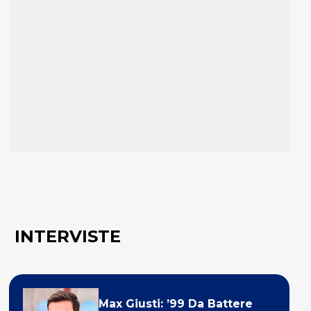
INTERVISTE
Max Giusti: ’99 Da Battere