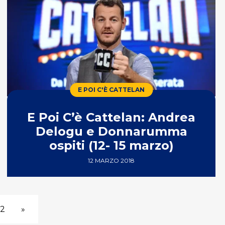
E POI C'È CATTELAN
E Poi C’è Cattelan: Andrea
Delogu e Donnarumma
ospiti (12- 15 marzo)
12 MARZO 2018
2
»