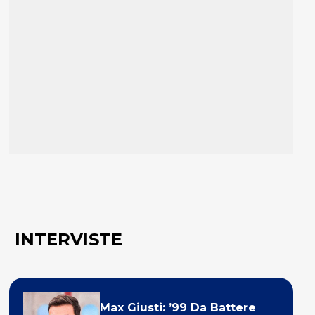
INTERVISTE
Max Giusti: ’99 Da Battere