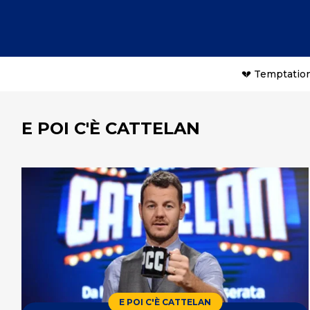
💔 Temptation
E POI C'È CATTELAN
E POI C'È CATTELAN