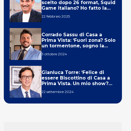
scelto dopo 26 format, Squid
Game italiano? Ho fatto la
ola!’
22 febbraio 2025
Corrado Sassu di Casa a
Prima Vista: ‘Fuori zona? Solo
un tormentone, sogno la
telecronaca di F1’
3 ottobre 2024
Gianluca Torre: ‘Felice di
essere Biscottino di Casa a
Prima Vista. Un mio show?
Un sogno’
22 settembre 2024