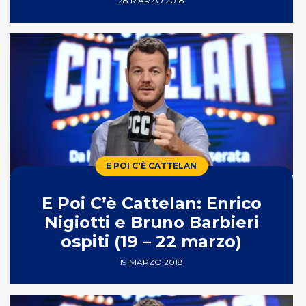
28 MARZO 2018
E POI C'È CATTELAN
E Poi C’è Cattelan: Enrico
Nigiotti e Bruno Barbieri
ospiti (19 – 22 marzo)
19 MARZO 2018