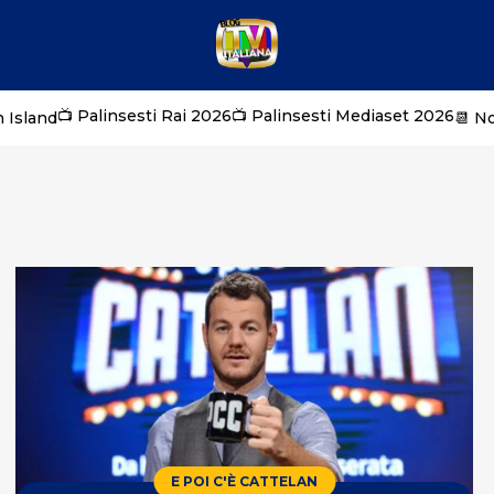
📺 Palinsesti Rai 2026
📺 Palinsesti Mediaset 2026
 Island
📆 N
E POI C'È CATTELAN