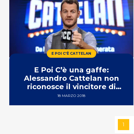
E POI C'È CATTELAN
E Poi C’è una gaffe:
Alessandro Cattelan non
riconosce il vincitore di
Masterchef 3
18 MARZO 2018
1