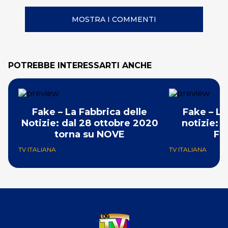
MOSTRA I COMMENTI
POTREBBE INTERESSARTI ANCHE
Fake – La Fabbrica delle
Fake – La
Notizie: dal 28 ottobre 2020
notizie: 
torna su NOVE
Fa
TV ITALIANA
TV ITALIANA