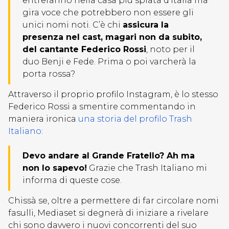
entreranno nella casa più spiata d’Italia ma
gira voce che potrebbero non essere gli
unici nomi noti. C’è chi
assicura la
presenza nel cast, magari non da subito,
del cantante Federico Rossi
, noto per il
duo Benji e Fede. Prima o poi varcherà la
porta rossa?
Attraverso il proprio profilo Instagram, è lo stesso
Federico Rossi a smentire commentando in
maniera ironica
una storia del profilo Trash
Italiano:
Devo andare al Grande Fratello? Ah ma
non lo sapevo!
Grazie che Trash Italiano mi
informa di queste cose.
Chissà se, oltre a permettere di far circolare nomi
fasulli, Mediaset si degnerà di iniziare a rivelare
chi sono davvero i nuovi concorrenti del suo