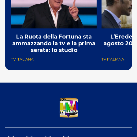
La Ruota della Fortuna sta
L’Erede: 
ammazzando la tv e la prima
agosto 2026
serata: lo studio
p
TV ITALIANA
TV ITALIANA