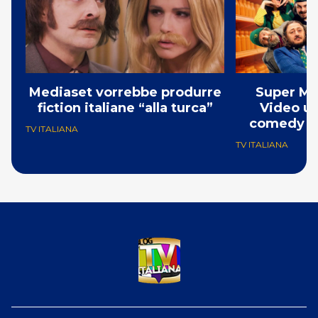
Mediaset vorrebbe produrre
Super Ma
fiction italiane “alla turca”
Video un
comedy co
TV ITALIANA
TV ITALIANA