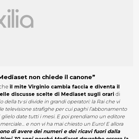
 Mediaset non chiede il canone”
 che
il mite Virginio cambia faccia e diventa il
elle discusse scelte di Mediaset sugli orari
di
 della tv si divide in grandi operatori: la Rai che vi
le televisione strafighe per cui paghi l’abbonamento
 E glielo date tutti i mesi. E poi prendiamo un editore
merciale… e non vi ha mai chiesto un Euro! E allora
ono di avere dei numeri e dei ricavi fuori dalla
timi 30 anni perché Mediaset dovrebbe essere la