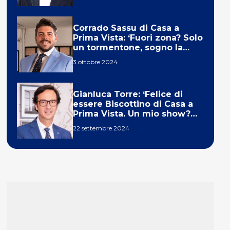
Corrado Sassu di Casa a
Prima Vista: ‘Fuori zona? Solo
un tormentone, sogno la
telecronaca di F1’
3 ottobre 2024
Gianluca Torre: ‘Felice di
essere Biscottino di Casa a
Prima Vista. Un mio show?
Un sogno’
22 settembre 2024