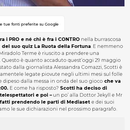
le tue fonti preferite su Google
fra i PRO e né chi è fra i CONTRO
nella burrascosa
 del suo quiz La Ruota della Fortuna
. E nemmeno
 Miradolo Terme è riuscito a prendere una
e. Questo è quanto accaduto quest’oggi 29 maggio
vistato dalla giornalista Alessandra Comazzi, Scotti è
entele legate piovute negli ultimi mesi sul folle
ue dipeso dalla messa in onda del suo gioco
che va
2:00.
E come ha risposto?
Scotti ha deciso di
telespettatori e poi –
un po’ alla Dottor Jekyll e Mr
atti prendendo le parti di Mediaset
e dei suoi
amo le sue dichiarazioni nel prossimo paragrafo.