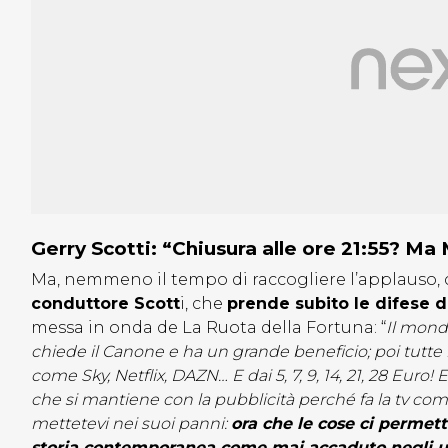
Gerry Scotti: “Chiusura alle ore 21:55? Ma
Ma, nemmeno il tempo di raccogliere l’applauso,
conduttore Scott
i, che
prende subito le difese d
messa in onda de La Ruota della Fortuna: “
Il mondo
chiede il Canone e ha un grande beneficio; poi tutte 
come Sky, Netflix, DAZN… E dai 5, 7, 9, 14, 21, 28 Euro!
che si mantiene con la pubblicità perché fa la tv com
mettetevi nei suoi panni:
ora che le cose ci permett
storia contemporanea come mai accaduto negli ul