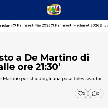
📺 Palinsesti Rai 2026
📺 Palinsesti Mediaset 2026
 Island
📆 N
esto a De Martino di
lle ore 21:30’
e Martino per chiedergli una pace televisiva: far
0
0