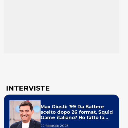
INTERVISTE
Max Giusti: ’99 Da Battere
scelto dopo 26 format, Squid
Game italiano? Ho fatto la
ola!’
22 febbraio 2025