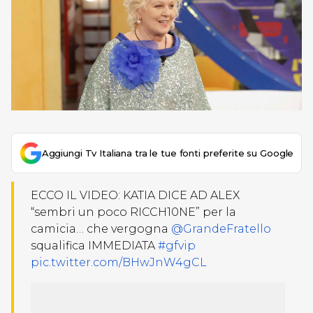
Aggiungi Tv Italiana tra le tue fonti preferite su Google
ECCO IL VIDEO: KATIA DICE AD ALEX
“sembri un poco RICCH10NE” per la
camicia… che vergogna
@GrandeFratello
squalifica IMMEDIATA
#gfvip
pic.twitter.com/BHwJnW4gCL