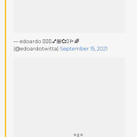
— edoardo 🧚🏻‍♀️💅🏼💞✨🏳️‍🌈
(@edoardotwitta)
September 15, 2021