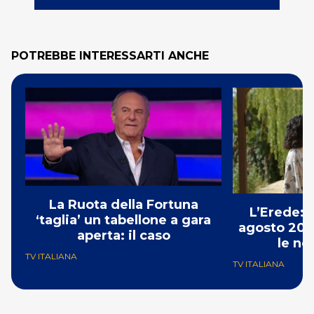
POTREBBE INTERESSARTI ANCHE
La Ruota della Fortuna
L’Erede: 
‘taglia’ un tabellone a gara
agosto 202
aperta: il caso
le no
TV ITALIANA
TV ITALIANA