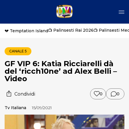
📺 Palinsesti Rai 2026
📺 Palinsesti Me
💔 Temptation Island
CANALE 5
GF VIP 6: Katia Ricciarelli dà
del ‘ricch10ne’ ad Alex Belli –
Video
Condividi
0
0
Tv Italiana
15/09/2021