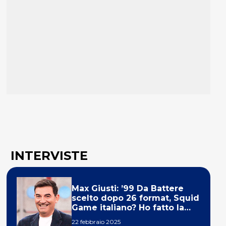
INTERVISTE
Max Giusti: ’99 Da Battere
scelto dopo 26 format, Squid
Game italiano? Ho fatto la
ola!’
22 febbraio 2025