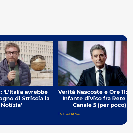
 ‘L’Italia avrebbe
Verità Nascoste e Ore 11: M
ogno di Striscia la
Infante diviso fra Rete 4
Notizia’
Canale 5 (per poco)
TV ITALIANA