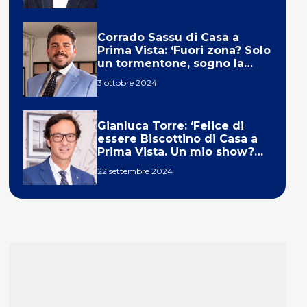
Corrado Sassu di Casa a
Prima Vista: ‘Fuori zona? Solo
un tormentone, sogno la
telecronaca di F1’
3 ottobre 2024
Gianluca Torre: ‘Felice di
essere Biscottino di Casa a
Prima Vista. Un mio show?
Un sogno’
22 settembre 2024