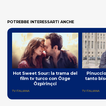
POTREBBE INTERESSARTI ANCHE
Hot Sweet Sour: la trama del
Pinuccio:
film tv turco con Özge
tanto bis
Özpirinçci
TV ITALIANA
TV ITALIANA