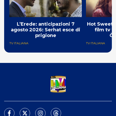
L’Erede: anticipazioni 7
Hot Sweet S
agosto 2026: Serhat esce di
film tv 
prigione
Öz
TV ITALIANA
TV ITALIANA