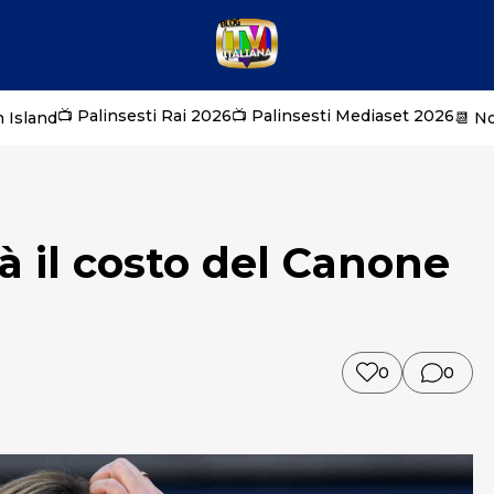
📺 Palinsesti Rai 2026
📺 Palinsesti Mediaset 2026
 Island
📆 N
à il costo del Canone
0
0