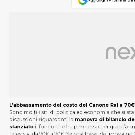
Aggiungi Tv Italiana tra 
L’abbassamento del costo del Canone Rai a 70€ 
Sono molti i siti di politica ed economia che si s
discussioni riguardanti la
manovra di bilancio d
stanziato
il fondo che ha permesso per quest’anno
televisivi da 90€ a 70€. Se così fosse, dal prossim