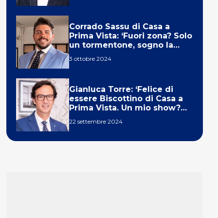
Corrado Sassu di Casa a
Prima Vista: ‘Fuori zona? Solo
un tormentone, sogno la
telecronaca di F1’
3 ottobre 2024
Gianluca Torre: ‘Felice di
essere Biscottino di Casa a
Prima Vista. Un mio show?
Un sogno’
22 settembre 2024