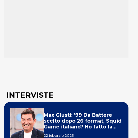
INTERVISTE
Max Giusti: ’99 Da Battere
scelto dopo 26 format, Squid
Game italiano? Ho fatto la
ola!’
22 febbraio 2025