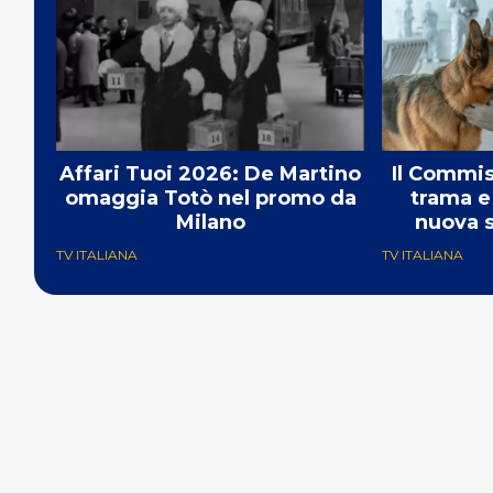
Affari Tuoi 2026: De Martino
Il Commis
omaggia Totò nel promo da
trama e 
Milano
nuova s
TV ITALIANA
TV ITALIANA