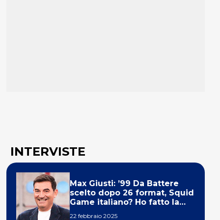
INTERVISTE
Max Giusti: ’99 Da Battere
scelto dopo 26 format, Squid
Game italiano? Ho fatto la
ola!’
22 febbraio 2025