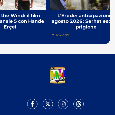
the Wind: il film
L’Erede: anticipazioni 7
Canale 5 con Hande
agosto 2026: Serhat esce
Erçel
prigione
TV ITALIANA