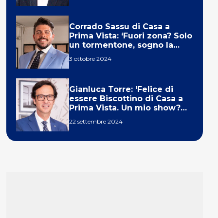
Corrado Sassu di Casa a
Prima Vista: ‘Fuori zona? Solo
un tormentone, sogno la
telecronaca di F1’
3 ottobre 2024
Gianluca Torre: ‘Felice di
essere Biscottino di Casa a
Prima Vista. Un mio show?
Un sogno’
22 settembre 2024