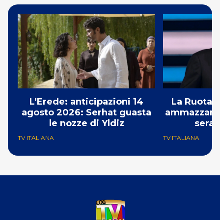
L’Erede: anticipazioni 14
La Ruota d
agosto 2026: Serhat guasta
ammazzando 
le nozze di Yldiz
serat
TV ITALIANA
TV ITALIANA