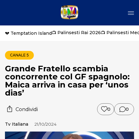
📺 Palinsesti Rai 2026
📺 Palinsesti Me
💔 Temptation Island
CANALE 5
Grande Fratello scambia
concorrente col GF spagnolo:
Maica arriva in casa per ‘unos
dias’
Condividi
0
0
Tv Italiana
21/10/2024