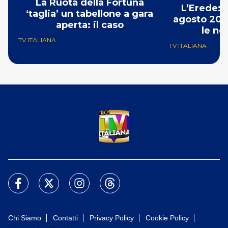
La Ruota della Fortuna
L’Erede: 
‘taglia’ un tabellone a gara
agosto 202
aperta: il caso
le no
TV ITALIANA
TV ITALIANA
Chi Siamo
Contatti
Privacy Policy
Cookie Policy