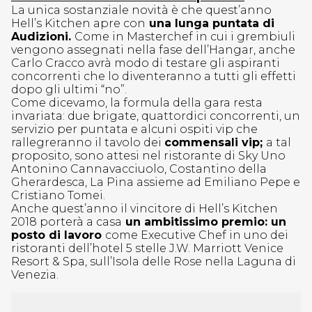
La unica sostanziale novità è che quest’anno
Hell’s Kitchen apre con
una lunga puntata di
Audizioni.
Come in Masterchef in cui i grembiuli
vengono assegnati nella fase dell’Hangar, anche
Carlo Cracco avrà modo di testare gli aspiranti
concorrenti che lo diventeranno a tutti gli effetti
dopo gli ultimi “no”.
Come dicevamo, la formula della gara resta
invariata: due brigate, quattordici concorrenti, un
servizio per puntata e alcuni ospiti vip che
rallegreranno il tavolo dei
commensali vip;
a tal
proposito, sono attesi nel ristorante di Sky Uno
Antonino Cannavacciuolo, Costantino della
Gherardesca, La Pina assieme ad Emiliano Pepe e
Cristiano Tomei.
Anche quest’anno il vincitore di Hell’s Kitchen
2018 porterà a casa
un ambitissimo premio: un
posto di lavoro
come Executive Chef in uno dei
ristoranti dell’hotel 5 stelle J.W. Marriott Venice
Resort & Spa, sull’Isola delle Rose nella Laguna di
Venezia.