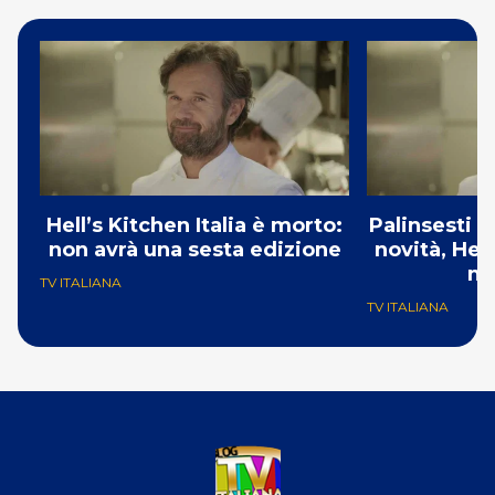
Hell’s Kitchen Italia è morto:
Palinsesti 
non avrà una sesta edizione
novità, Hell
no
TV ITALIANA
TV ITALIANA