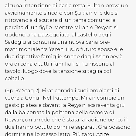
alcuna intenzione di darle retta. Sultan prova un
avvicinamento sincero con Şükran e le due si
ritrovano a discutere di un tema comune: la
perdita di un figlio. Mentre Miran e Reyyan si
godono una passeggiata, al castello degli
Sadoglu si consuma una nuova cena pre-
matrimoniale fra Yaren, il suo futuro sposo e le
due rispettive famiglie Anche dagli Aslanbey è
ora di cena e tutti i familiari si riuniscono al
tavolo, luogo dove la tensione si taglia col
coltello.
(Ep. 57 Stag 2) Firat confida i suoi problemi di
cuore a Gonul. Nel frattempo, Miran compie un
gesto plateale davanti a Reyyan: scaraventa giù
dalla balconata la poltrona della camera di
Reyyan, un arredo che è stata la ragione per cui i
due hanno potuto dormire separati. Ora possono
dormire nello stesso letto. Più tardi, Azize