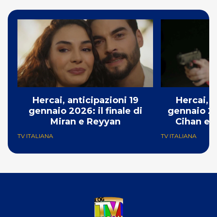
Hercai, anticipazioni 19
Hercai, a
gennaio 2026: il finale di
gennaio 20
Miran e Reyyan
Cihan e v
TV ITALIANA
TV ITALIANA