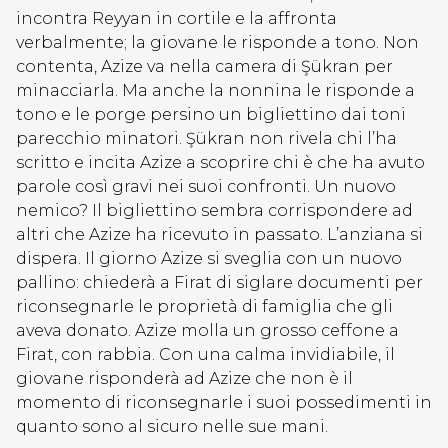
incontra Reyyan in cortile e la affronta
verbalmente; la giovane le risponde a tono. Non
contenta, Azize va nella camera di Şükran per
minacciarla. Ma anche la nonnina le risponde a
tono e le porge persino un bigliettino dai toni
parecchio minatori. Şükran non rivela chi l’ha
scritto e incita Azize a scoprire chi è che ha avuto
parole così gravi nei suoi confronti. Un nuovo
nemico? Il bigliettino sembra corrispondere ad
altri che Azize ha ricevuto in passato. L’anziana si
dispera. Il giorno Azize si sveglia con un nuovo
pallino: chiederà a Firat di siglare documenti per
riconsegnarle le proprietà di famiglia che gli
aveva donato. Azize molla un grosso ceffone a
Firat, con rabbia. Con una calma invidiabile, il
giovane risponderà ad Azize che non è il
momento di riconsegnarle i suoi possedimenti in
quanto sono al sicuro nelle sue mani.