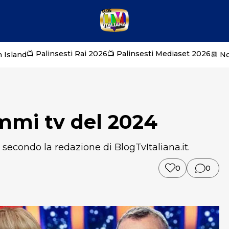
📺 Palinsesti Rai 2026
📺 Palinsesti Mediaset 2026
 Island
📆 N
mmi tv del 2024
secondo la redazione di BlogTvItaliana.it.
0
0