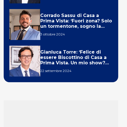
Corrado Sassu di Casa a
Prima Vista: ‘Fuori zona? Solo
un tormentone, sogno la
telecronaca di F1’
3 ottobre 2024
Gianluca Torre: ‘Felice di
essere Biscottino di Casa a
Prima Vista. Un mio show?
Un sogno’
22 settembre 2024