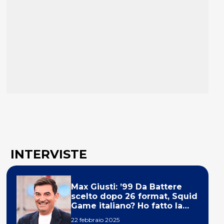
INTERVISTE
Max Giusti: ’99 Da Battere
scelto dopo 26 format, Squid
Game italiano? Ho fatto la
ola!’
22 febbraio 2025