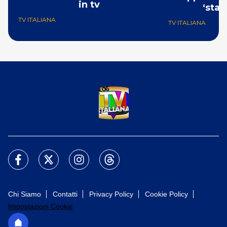
in tv
‘stas
cons
TV ITALIANA
TV ITALIANA
Chi Siamo
Contatti
Privacy Policy
Cookie Policy
Impostazioni Cookie