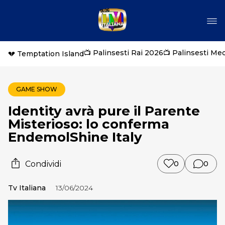
📺 Palinsesti Rai 2026
📺 Palinsesti Me
💔 Temptation Island
GAME SHOW
Identity avrà pure il Parente
Misterioso: lo conferma
EndemolShine Italy
Condividi
0
0
Tv Italiana
13/06/2024