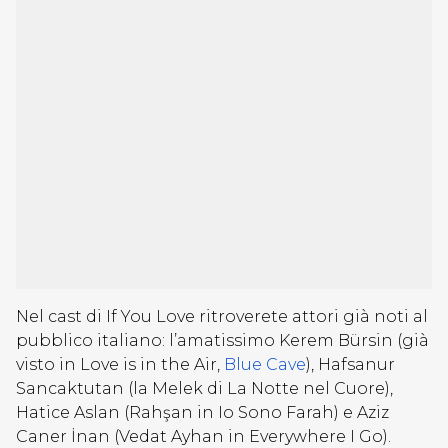
Nel cast di If You Love ritroverete attori già noti al
pubblico italiano: l’amatissimo Kerem Bürsin (già
visto in Love is in the Air,
Blue Cave
), Hafsanur
Sancaktutan (la Melek di La Notte nel Cuore),
Hatice Aslan (
Rahşan
in Io Sono Farah) e Aziz
Caner İnan (
Vedat Ayhan in Everywhere I Go).