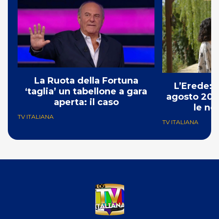
La Ruota della Fortuna
L’Erede: 
‘taglia’ un tabellone a gara
agosto 202
aperta: il caso
le no
TV ITALIANA
TV ITALIANA