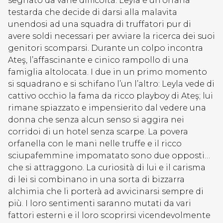
segnato da varie difficoltà. Leyla è un’orfana
testarda che decide di darsi alla malavita
unendosi ad una squadra di truffatori pur di
avere soldi necessari per avviare la ricerca dei suoi
genitori scomparsi. Durante un colpo incontra
Ateş, l’affascinante e cinico rampollo di una
famiglia altolocata. I due in un primo momento
si squadrano e si schifano l’un l’altro: Leyla vede di
cattivo occhio la fama da ricco playboy di Ateş; lui
rimane spiazzato e impensierito dal vedere una
donna che senza alcun senso si aggira nei
corridoi di un hotel senza scarpe. La povera
orfanella con le mani nelle truffe e il ricco
sciupafemmine impomatato sono due opposti…
che si attraggono. La curiosità di lui e il carisma
di lei si combinano in una sorta di bizzarra
alchimia che li porterà ad avvicinarsi sempre di
più. I loro sentimenti saranno mutati da vari
fattori esterni e il loro scoprirsi vicendevolmente