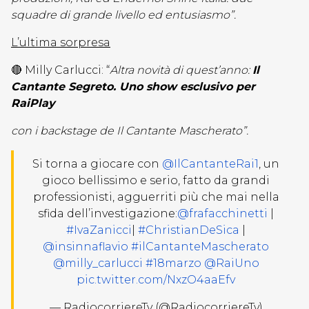
squadre di grande livello ed entusiasmo”.
L’ultima sorpresa
🔴 Milly Carlucci: “
Altra novità di quest’anno:
Il
Cantante Segreto. Uno show esclusivo per
RaiPlay
con i backstage de Il Cantante Mascherato”.
Si torna a giocare con
@IlCantanteRai1
, un
gioco bellissimo e serio, fatto da grandi
professionisti, agguerriti più che mai nella
sfida dell’investigazione:
@frafacchinetti
|
#IvaZanicci
|
#ChristianDeSica
|
@insinnaflavio
#ilCantanteMascherato
@milly_carlucci
#18marzo
@RaiUno
pic.twitter.com/NxzO4aaEfv
— RadiocorriereTv (@RadiocorriereTv)