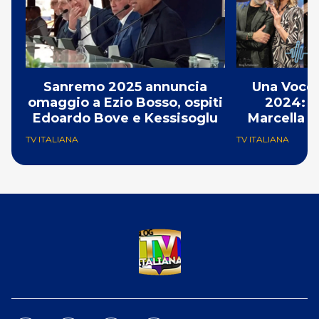
Sanremo 2025 annuncia
Una Voce 
omaggio a Ezio Bosso, ospiti
2024: in
Edoardo Bove e Kessisoglu
Marcella B
TV ITALIANA
TV ITALIANA