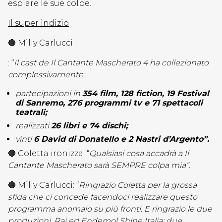
espiare le sue colpe.
Il super indizio
🔴 Milly Carlucci
: “
Il cast de Il Cantante Mascherato 4 ha collezionato
complessivamente:
partecipazioni in
354 film, 128 fiction, 19 Festival
di Sanremo, 276 programmi tv e 71 spettacoli
teatrali;
realizzati
26 libri e 74 dischi;
vinti
6 David di Donatello e 2 Nastri d’Argento”.
🔴 Coletta ironizza: “
Qualsiasi cosa accadrà a Il
Cantante Mascherato sarà SEMPRE colpa mia”.
🔴 Milly Carlucci: “
Ringrazio Coletta per la grossa
sfida che ci concede facendoci realizzare questo
programma anomalo su più fronti. E ringrazio le due
produzioni, Rai ed Endemol Shine Italia: due