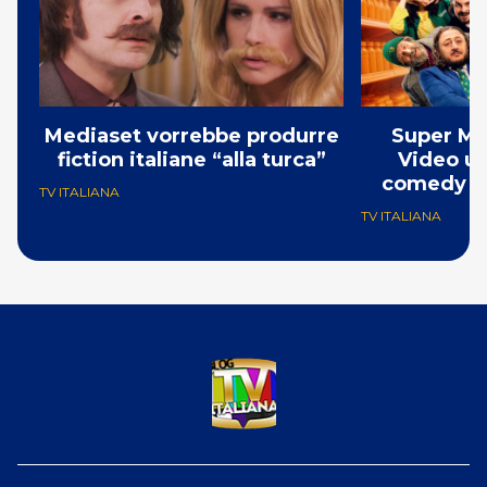
Mediaset vorrebbe produrre
Super Ma
fiction italiane “alla turca”
Video un
comedy co
TV ITALIANA
TV ITALIANA