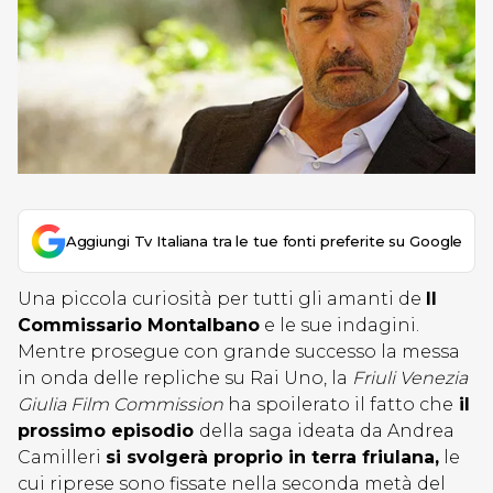
Aggiungi Tv Italiana tra le tue fonti preferite su Google
Una piccola curiosità per tutti gli amanti de
Il
Commissario Montalbano
e le sue indagini.
Mentre prosegue con grande successo la messa
in onda delle repliche su Rai Uno, la
Friuli Venezia
Giulia Film Commission
ha spoilerato il fatto che
il
prossimo episodio
della saga ideata da Andrea
Camilleri
si svolgerà proprio in terra friulana,
le
cui riprese sono fissate nella seconda metà del