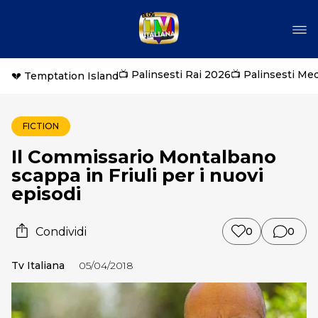
📺 Palinsesti Rai 2026
📺 Palinsesti Me
💔 Temptation Island
FICTION
Il Commissario Montalbano
scappa in Friuli per i nuovi
episodi
Condividi
0
0
Tv Italiana
05/04/2018