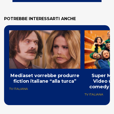
POTREBBE INTERESSARTI ANCHE
Mediaset vorrebbe produrre
Super Ma
fiction italiane “alla turca”
Video un
comedy co
TV ITALIANA
TV ITALIANA