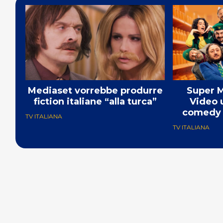
Mediaset vorrebbe produrre
Super M
fiction italiane “alla turca”
Video 
comedy c
TV ITALIANA
TV ITALIANA