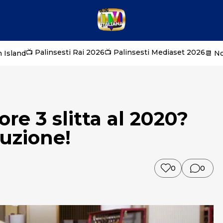
📺 Palinsesti Rai 2026
📺 Palinsesti Mediaset 2026
 Island
📆 N
ore 3 slitta al 2020?
uzione!
0
0