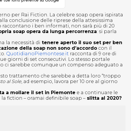
le tue fonti preferite su Google
erno per Rai Fiction. La celebre soap opera ispirata
lla conclusione delle riprese della attesissima
 raccontano i ben informati, non sarà più di 20
opria soap opera da lunga percorrenza
: si parla
a la necessità di
tenere aperto il suo set per ben
zzazione della soap non sono d’accordo
con il
to.
QuotidianoPiemontese.it
racconta di 9 ore di
ue giorni di set consecutivi. Lo stesso portale
orzo ci sarebbe comunque un compenso adeguato a
esto trattamento che sarebbe a detta loro “troppo
to al Sole
, ad esempio, lavora per 10 ore al giorno
a a mollare il set in Piemonte
e a continuare le
 la fiction – oramai definibile soap –
slitta al 2020?