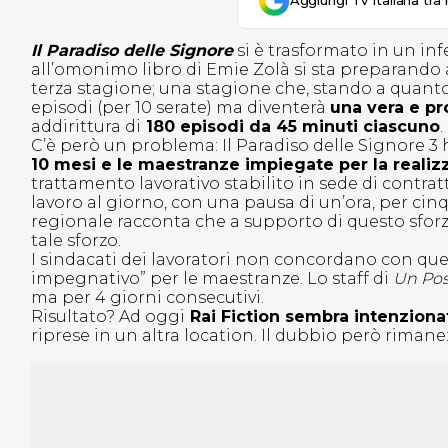
Aggiungi Tv Italiana tra 
Il Paradiso delle Signore
si è trasformato in un inf
all’omonimo libro di Emie Zolà si sta preparando a
terza stagione; una stagione che, stando a quanto
episodi (per 10 serate) ma diventerà
una vera e pr
addirittura di
180 episodi da 45 minuti ciascuno
.
C’è però un problema: Il Paradiso delle Signore 3 h
10 mesi e le maestranze impiegate per la reali
trattamento lavorativo stabilito in sede di contrat
lavoro al giorno, con una pausa di un’ora, per cinq
regionale racconta che a supporto di questo sf
tale sforzo.
I sindacati dei lavoratori non concordano con qu
impegnativo” per le maestranze. Lo staff di
Un Pos
ma per 4 giorni consecutivi.
Risultato? Ad oggi
Rai Fiction sembra intenzionat
riprese in un altra location. Il dubbio però rimane: