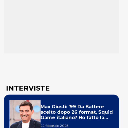
INTERVISTE
Max Giusti: ’99 Da Battere
scelto dopo 26 format, Squid
Game italiano? Ho fatto la
ola!’
22 febbraio 2025