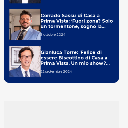
Corrado Sassu di Casa a
Prima Vista: ‘Fuori zona? Solo
un tormentone, sogno la
telecronaca di F1’
3 ottobre 2024
Gianluca Torre: ‘Felice di
essere Biscottino di Casa a
Prima Vista. Un mio show?
Un sogno’
22 settembre 2024