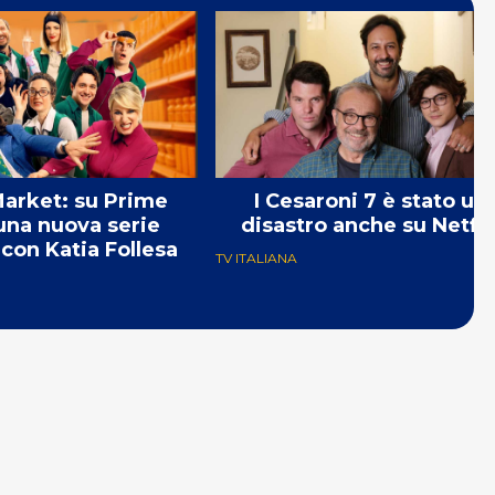
arket: su Prime
I Cesaroni 7 è stato un
una nuova serie
disastro anche su Netfli
on Katia Follesa
TV ITALIANA