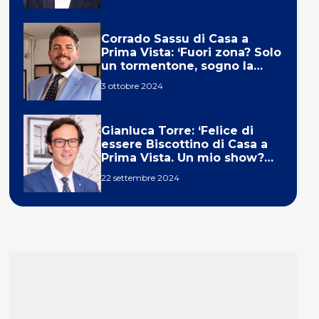
Corrado Sassu di Casa a
Prima Vista: ‘Fuori zona? Solo
un tormentone, sogno la
telecronaca di F1’
3 ottobre 2024
Gianluca Torre: ‘Felice di
essere Biscottino di Casa a
Prima Vista. Un mio show?
Un sogno’
22 settembre 2024