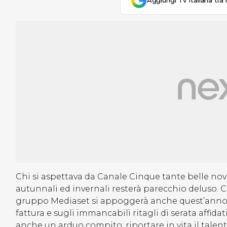
Aggiungi Tv Italiana tra 
Chi si aspettava da Canale Cinque tante belle nov
autunnali ed invernali resterà parecchio deluso. C
gruppo Mediaset si appoggerà anche quest’anno su
fattura e sugli immancabili ritagli di serata affid
anche un arduo compito: riportare in vita il talen