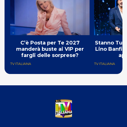
C’è Posta per Te 2027
Stanno Tutti
manderà buste ai VIP per
Lino Banfi fr
fargli delle sorprese?
apr
TV ITALIANA
TV ITALIANA