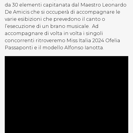
da 30 elementi capitanata dal Maestro Leonardo
De Amicis che si occuperà di accompagnare le
varie esibizioni che prevedono il canto o
l’esecuzione di un brano musicale. Ad
accompagnare di volta in volta i singoli
concorrenti ritroveremo Miss Italia 2024 Ofelia
Passaponti e il modello Alfonso Ianotta.