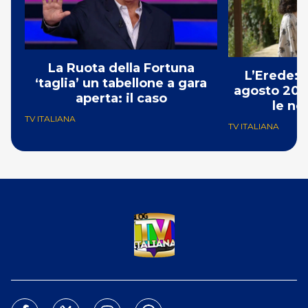
La Ruota della Fortuna
L’Erede: 
‘taglia’ un tabellone a gara
agosto 202
aperta: il caso
le no
TV ITALIANA
TV ITALIANA