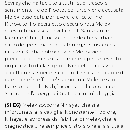
Sevilay che ha taciuto a tutti i suoi trascorsi
sentimentali e dell’ipotetico furto viene accusata
Melek, assoldata per lavorare al catering.
Ritrovato il braccialetto e scagionata Melek,
quest’ultima lascia la villa degli Sansalan in
lacrime. Cihan, furioso pretende che Korhan,
capo del personale del catering, si scusi con la
ragazza. Korhan obbedisce e Melek viene
precettata come unica cameriera per un evento
organizzato dalla signora Nihajet. La ragazza
accetta nella speranza di fare breccia nel cuore di
quella che in effetti e’ sua nonna. Melek e suo
fratello gemello Nuh, incontrano la loro madre
Sumru, nell’albergo di Gulfidan in cui alloggiano
(S1 E6)
Melek soccorre Nihayet, che si e’
infortunata alla caviglia. Nonostante il dolore,
Nihayet e’ sorpresa dall’abilita’ di Melek, che le
diagnostica una semplice distorsione e la aiuta a