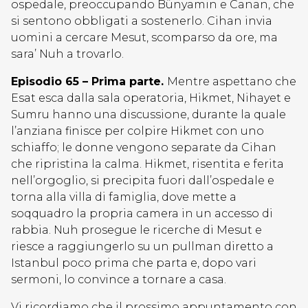
ospedale, preoccupando Bünyamin e Canan, che
si sentono obbligati a sostenerlo. Cihan invia
uomini a cercare Mesut, scomparso da ore, ma
sara’ Nuh a trovarlo.
Episodio 65 – Prima parte.
Mentre aspettano che
Esat esca dalla sala operatoria, Hikmet, Nihayet e
Sumru hanno una discussione, durante la quale
l’anziana finisce per colpire Hikmet con uno
schiaffo; le donne vengono separate da Cihan
che ripristina la calma. Hikmet, risentita e ferita
nell’orgoglio, si precipita fuori dall’ospedale e
torna alla villa di famiglia, dove mette a
soqquadro la propria camera in un accesso di
rabbia. Nuh prosegue le ricerche di Mesut e
riesce a raggiungerlo su un pullman diretto a
Istanbul poco prima che parta e, dopo vari
sermoni, lo convince a tornare a casa.
Vi ricordiamo che il prossimo appuntamento con