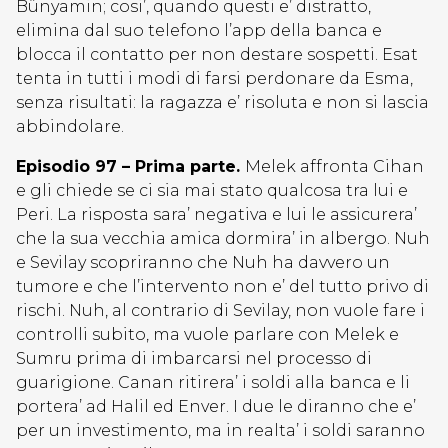
Bünyamin; cosi’, quando questi e’ distratto,
elimina dal suo telefono l’app della banca e
blocca il contatto per non destare sospetti. Esat
tenta in tutti i modi di farsi perdonare da Esma,
senza risultati: la ragazza e’ risoluta e non si lascia
abbindolare.
Episodio 97 – Prima parte.
Melek affronta Cihan
e gli chiede se ci sia mai stato qualcosa tra lui e
Peri. La risposta sara’ negativa e lui le assicurera’
che la sua vecchia amica dormira’ in albergo. Nuh
e Sevilay scopriranno che Nuh ha davvero un
tumore e che l’intervento non e’ del tutto privo di
rischi. Nuh, al contrario di Sevilay, non vuole fare i
controlli subito, ma vuole parlare con Melek e
Sumru prima di imbarcarsi nel processo di
guarigione. Canan ritirera’ i soldi alla banca e li
portera’ ad Halil ed Enver. I due le diranno che e’
per un investimento, ma in realta’ i soldi saranno