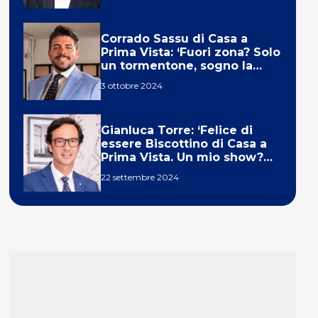
Corrado Sassu di Casa a
Prima Vista: ‘Fuori zona? Solo
un tormentone, sogno la
telecronaca di F1’
3 ottobre 2024
Gianluca Torre: ‘Felice di
essere Biscottino di Casa a
Prima Vista. Un mio show?
Un sogno’
22 settembre 2024