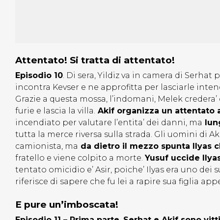
Attentato! Si tratta di attentato!
Episodio 10
. Di sera, Yildiz va in camera di Serhat
incontra Kevser e ne approfitta per lasciarle inten
Grazie a questa mossa, l’indomani, Melek credera’ d
furie e lascia la villa.
Akif organizza un attentato a
incendiato per valutare l’entita’ dei danni, ma
lung
tutta la merce riversa sulla strada. Gli uomini di
camionista, ma
da dietro il mezzo spunta Ilyas c
fratello e viene colpito a morte.
Yusuf uccide Ilya
tentato omicidio e’ Asir, poiche’ Ilyas era uno dei 
riferisce di sapere che fu lei a rapire sua figlia ap
E pure un’imboscata!
Episodio 11 – Prima parte.
Serhat e Akif sono vitt