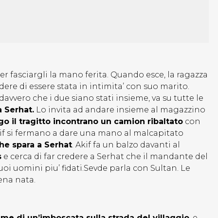
 per fasciargli la mano ferita. Quando esce, la ragazza
dere di essere stata in intimita’ con suo marito.
avvero che i due siano stati insieme, va su tutte le
 Serhat.
Lo invita ad andare insieme al magazzino
o il tragitto incontrano un camion ribaltato
con
 Akif si fermano a dare una mano al malcapitato
he spara a Serhat
. Akif fa un balzo davanti al
s
e cerca di far credere a Serhat che il mandante del
suoi uomini piu’ fidati.Sevde parla con Sultan. Le
pena nata.
ime di un’imboscata sulla strada del villaggio
, e