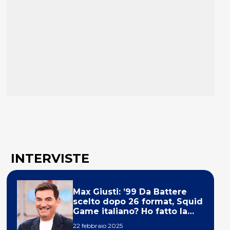
INTERVISTE
Max Giusti: ’99 Da Battere
scelto dopo 26 format, Squid
Game italiano? Ho fatto la
ola!’
22 febbraio 2025