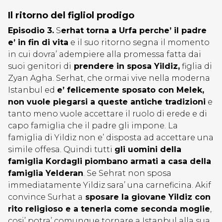
Il ritorno del figliol prodigo
Episodio 3.
S
erhat torna a Urfa perche’ il padre
e’ in fin di vita
e il suo ritorno segna il momento
in cui dovra’ adempiere alla promessa fatta dai
suoi genitori di
prendere in sposa Yildiz,
figlia di
Zyan Agha. Serhat, che ormai vive nella moderna
Istanbul ed
e’ felicemente sposato con Melek,
non vuole piegarsi a queste antiche tradizioni
e
tanto meno vuole accettare il ruolo di erede e di
capo famiglia che il padre gli impone. La
famiglia di Yildiz non e’ disposta ad accettare una
simile offesa. Quindi tutti
gli uomini della
famiglia Kordagli piombano armati a casa della
famiglia Yelderan
. Se Sehrat non sposa
immediatamente Yildiz sara’ una carneficina. Akif
convince Surhat a
sposare la giovane Yildiz con
rito religioso e a tenerla come seconda moglie
,
cosi’ potra’ comunque tornare a Istanbul alla sua