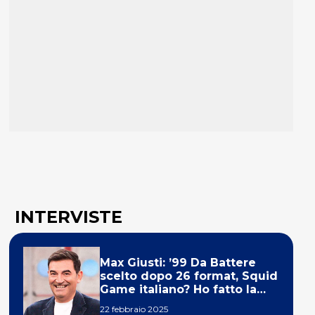
INTERVISTE
Max Giusti: ’99 Da Battere
scelto dopo 26 format, Squid
Game italiano? Ho fatto la
ola!’
22 febbraio 2025