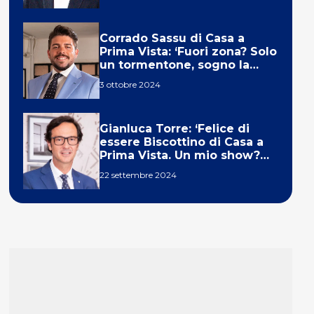
Corrado Sassu di Casa a
Prima Vista: ‘Fuori zona? Solo
un tormentone, sogno la
telecronaca di F1’
3 ottobre 2024
Gianluca Torre: ‘Felice di
essere Biscottino di Casa a
Prima Vista. Un mio show?
Un sogno’
22 settembre 2024