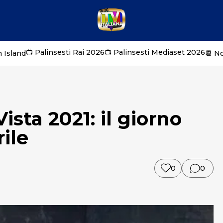
📺 Palinsesti Rai 2026
📺 Palinsesti Mediaset 2026
 Island
📆 N
sta 2021: il giorno
rile
0
0