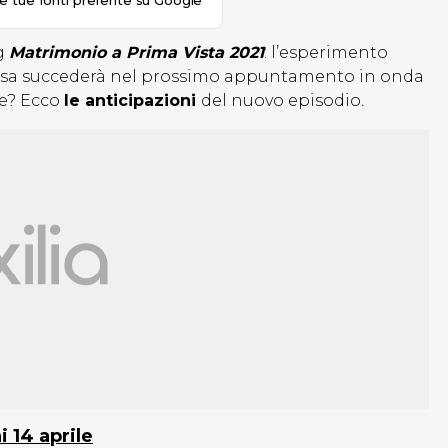
le tue fonti preferite su Google
ng
Matrimonio a Prima Vista 2021
: l’esperimento
cosa succederà nel prossimo appuntamento in onda
me? Ecco
le anticipazioni
del nuovo episodio
.
 14 aprile