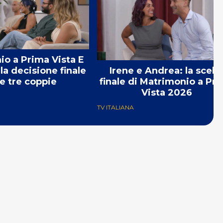
o a Prima Vista E
Irene e Andrea: la scelt
la decisione finale
finale di Matrimonio a Pr
le tre coppie
Vista 2026
TV ITALIANA