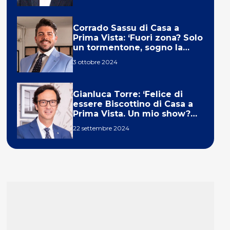
Corrado Sassu di Casa a
Prima Vista: ‘Fuori zona? Solo
un tormentone, sogno la
telecronaca di F1’
3 ottobre 2024
Gianluca Torre: ‘Felice di
essere Biscottino di Casa a
Prima Vista. Un mio show?
Un sogno’
22 settembre 2024