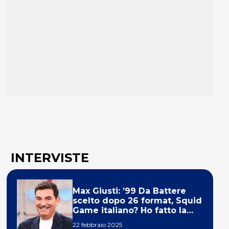
INTERVISTE
Max Giusti: ’99 Da Battere
scelto dopo 26 format, Squid
Game italiano? Ho fatto la
ola!’
22 febbraio 2025