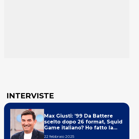
INTERVISTE
Max Giusti: ’99 Da Battere
scelto dopo 26 format, Squid
Game italiano? Ho fatto la
ola!’
22 febbraio 2025