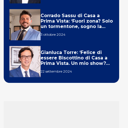
Corrado Sassu di Casa a
Prima Vista: ‘Fuori zona? Solo
un tormentone, sogno la
telecronaca di F1’
3 ottobre 2024
Gianluca Torre: ‘Felice di
essere Biscottino di Casa a
Prima Vista. Un mio show?
Un sogno’
22 settembre 2024