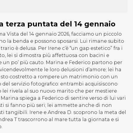
a terza puntata del 14 gennaio
ma Vista del 14 gennaio 2026, facciamo un piccolo
ono la benda e possono sposarsi. Lui rimane subito
trario è delusa. Per Irene c’è “un gap estetico” fra i
o, lei si dimostra più affettuosa con bacini e
re un po’ più cauto. Marina e Federico partono per
 vicendevolmente le loro delusioni d’amore; lei ha
è visto costretto a rompere un matrimonio con un
o del servizio fotografico: entrambi acquisiscono
lei rivela al suo nuovo marito che per mestiere
Marina spiega a Federico di sentire verso di lui vari
i si fanno più seri; lei ammette anche di non
ti tangibili. Irene e Andrea D. scoprono la meta del
Andrea T trascorrono al mare tutta la giornata e si
.