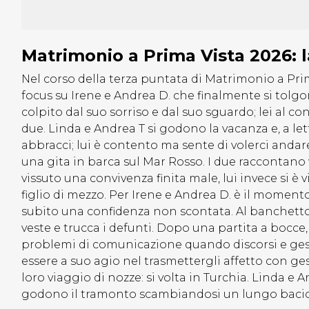
Matrimonio a Prima Vista 2026: l
Nel corso della terza puntata di Matrimonio a Pri
focus su Irene e Andrea D. che finalmente si tolg
colpito dal suo sorriso e dal suo sguardo; lei al con
due. Linda e Andrea T si godono la vacanza e, a lett
abbracci; lui è contento ma sente di volerci anda
una gita in barca sul Mar Rosso. I due raccontano
vissuto una convivenza finita male, lui invece si 
figlio di mezzo. Per Irene e Andrea D. è il moment
subito una confidenza non scontata. Al banchetto 
veste e trucca i defunti. Dopo una partita a bocce, 
problemi di comunicazione quando discorsi e gest
essere a suo agio nel trasmettergli affetto con ges
loro viaggio di nozze: si volta in Turchia. Linda e 
godono il tramonto scambiandosi un lungo bacio