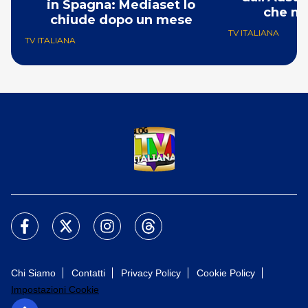
in Spagna: Mediaset lo
che mi
chiude dopo un mese
TV ITALIANA
TV ITALIANA
Chi Siamo
Contatti
Privacy Policy
Cookie Policy
Impostazioni Cookie