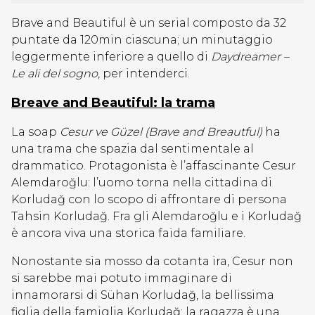
Brave and Beautiful è un serial composto da 32
puntate da 120min ciascuna; un minutaggio
leggermente inferiore a quello di
Daydreamer –
Le ali del sogno
, per intenderci.
Breave and Beautiful: la trama
La soap
Cesur ve Güzel (Brave and Breautful)
ha
una trama che spazia dal sentimentale al
drammatico. Protagonista è l’affascinante Cesur
Alemdaroğlu: l’uomo torna nella cittadina di
Korludağ con lo scopo di affrontare di persona
Tahsin Korludağ. Fra gli Alemdaroğlu e i Korludağ
è ancora viva una storica faida familiare.
Nonostante sia mosso da cotanta ira, Cesur non
si sarebbe mai potuto immaginare di
innamorarsi di Sühan Korludağ, la bellissima
figlia della famiglia Korludağ; la ragazza è una