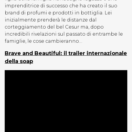
imprenditrice di successo che ha creato il suo
brand di profumi e prodotti in bottiglia. Lei
inizialmente prenderà le distanze dal
corteggiamento del bel Cesur ma, dopo
incredibili rivelazioni sul passato di entrambe le
famiglie, le cose cambieranno…
Brave and Beautiful: il trailer internazionale
della soap