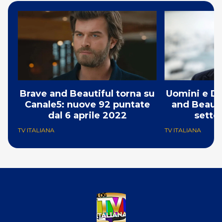
Brave and Beautiful torna su
Uomini e Do
Canale5: nuove 92 puntate
and Beauti
dal 6 aprile 2022
sette
TV ITALIANA
TV ITALIANA