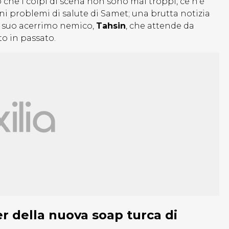
o che i colpi di scena non sono mai troppi, ce n’è
i problemi di salute di Samet; una brutta notizia
il suo acerrimo nemico,
Tahsin
, che attende da
to in passato.
ler della nuova soap turca di