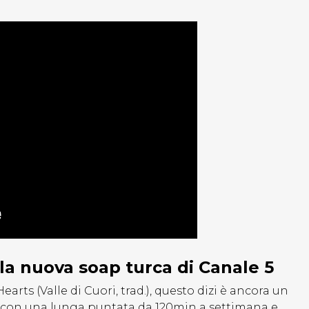
lla nuova soap turca di Canale 5
earts (Valle di Cuori, trad.), questo dizi è ancora un
4 con una lunga puntata da 120min a settimana e,