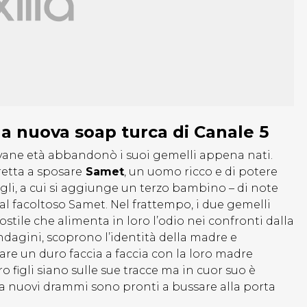
la nuova soap turca di Canale 5
vane età abbandonò i suoi gemelli appena nati.
etta a sposare
Samet
, un uomo ricco e di potere
figli, a cui si aggiunge un terzo bambino – di note
l facoltoso Samet. Nel frattempo, i due gemelli
tile che alimenta in loro l’odio nei confronti dalla
ndagini, scoprono l’identità della madre e
re un duro faccia a faccia con la loro madre
o figli siano sulle sue tracce ma in cuor suo è
Ma nuovi drammi sono pronti a bussare alla porta