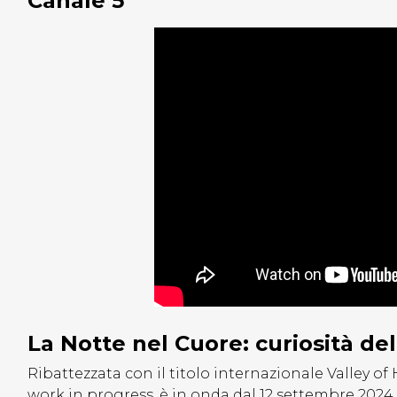
Canale 5
La Notte nel Cuore: curiosità de
Ribattezzata con il titolo internazionale Valley of H
work in progress. è in onda dal 12 settembre 202