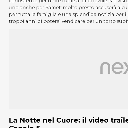
conoscenze per unire l’utile al dilettevole. Ma vist
uno anche per Samet: molto presto accuserà alcun
per tutta la famiglia e una splendida notizia per 
troppi anni di potersi vendicare per un torto subi
La Notte nel Cuore: il video trai