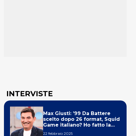
INTERVISTE
Max Giusti: ’99 Da Battere
scelto dopo 26 format, Squid
Game italiano? Ho fatto la
ola!’
22 febbraio 2025