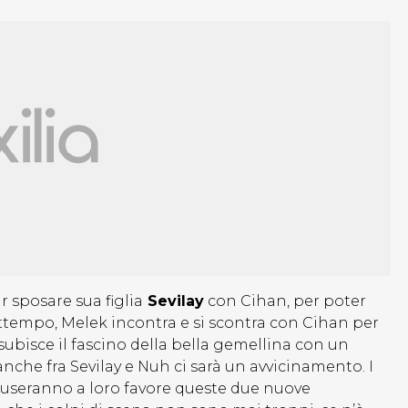
 sposare sua figlia
Sevilay
con Cihan, per poter
frattempo, Melek incontra e si scontra con Cihan per
subisce il fascino della bella gemellina con un
che fra Sevilay e Nuh ci sarà un avvicinamento. I
 useranno a loro favore queste due nuove