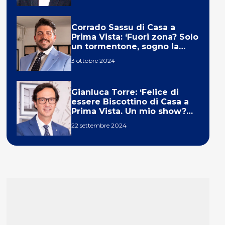
Corrado Sassu di Casa a
Prima Vista: ‘Fuori zona? Solo
un tormentone, sogno la
telecronaca di F1’
3 ottobre 2024
Gianluca Torre: ‘Felice di
essere Biscottino di Casa a
Prima Vista. Un mio show?
Un sogno’
22 settembre 2024