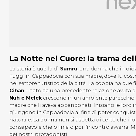
La Notte nel Cuore: la trama del
La storia è quella di
Sumru
, una donna che in gio
Fuggì in Cappadocia con sua madre, dove fu costr
nel settore turistico della città. La coppia ha due 
Cihan
– nato da una precedente relazione avuta da
Nuh e Melek
crescono in un ambiente parecchio os
madre che li aveva abbandonati. Iniziano le loro i
giungono in Cappadocia al fine di poter conquista
naturale. La donna non si aspetta di certo che i lor
consapevole che prima o poi l’incontro avverrà. 
dei nostri protagonisti…