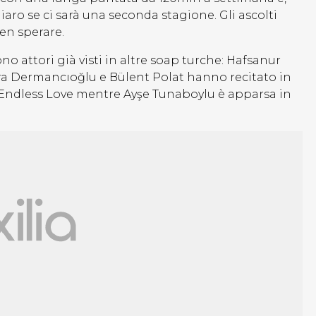
aro se ci sarà una seconda stagione. Gli ascolti
en sperare.
ono attori già visti in altre soap turche: Hafsanur
sra Dermancıoğlu e Bülent Polat hanno recitato in
i Endless Love mentre Ayşe Tunaboylu è apparsa in