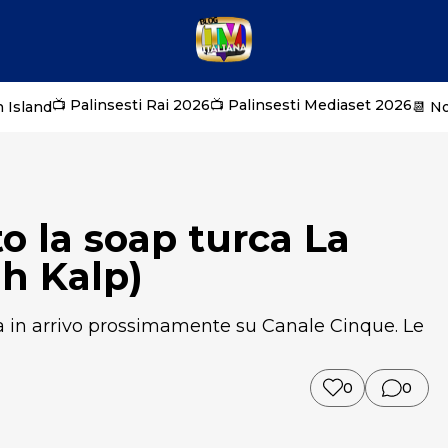
📺 Palinsesti Rai 2026
📺 Palinsesti Mediaset 2026
 Island
📆 N
 la soap turca La
ah Kalp)
a in arrivo prossimamente su Canale Cinque. Le
0
0